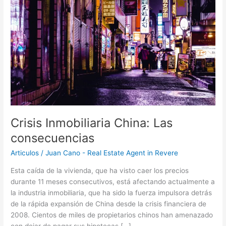
Las
consecuencias
Crisis Inmobiliaria China: Las
consecuencias
Articulos
/
Juan Cano - Real Estate Agent in Revere
Esta caída de la vivienda, que ha visto caer los precios
durante 11 meses consecutivos, está afectando actualmente a
la industria inmobiliaria, que ha sido la fuerza impulsora detrás
de la rápida expansión de China desde la crisis financiera de
2008. Cientos de miles de propietarios chinos han amenazado
con dejar de pagar sus hipotecas […]