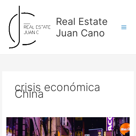
Skip
to
content
Real Estate
Juan Cano
crisis económica
China
Crisis
Inmobiliaria
China: