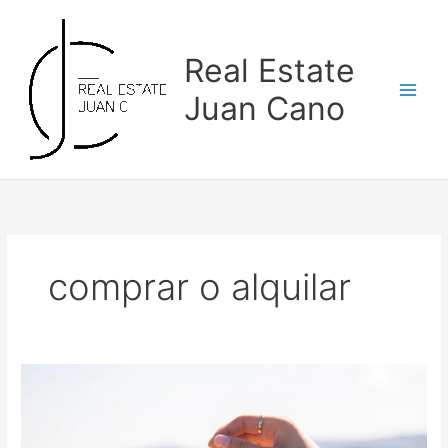
Skip
to
content
Real Estate
Juan Cano
comprar o alquilar
¿Es
mejor
comprar
o