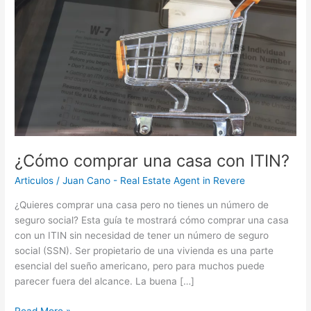
casa
con
ITIN?
¿Cómo comprar una casa con ITIN?
Articulos
/
Juan Cano - Real Estate Agent in Revere
¿Quieres comprar una casa pero no tienes un número de
seguro social? Esta guía te mostrará cómo comprar una casa
con un ITIN sin necesidad de tener un número de seguro
social (SSN). Ser propietario de una vivienda es una parte
esencial del sueño americano, pero para muchos puede
parecer fuera del alcance. La buena […]
Read More »