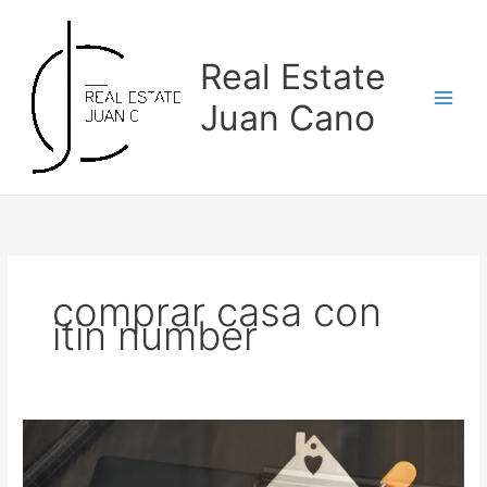
Skip
to
content
Real Estate
Juan Cano
comprar casa con
itin number
¿Cómo
comprar
una