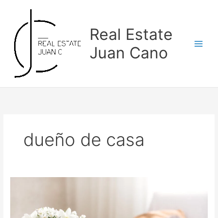
Skip
to
content
Real Estate
Juan Cano
dueño de casa
3
Beneficios
de
tener