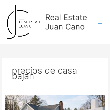
Skip
to
content
Real Estate
Juan Cano
precios de casa
bajan
Los
recortes
de