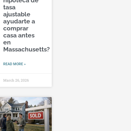
hipoteca de
tasa
ajustable
ayudarte a
comprar
casa antes
en
Massachusetts?
READ MORE »
March 26, 2026