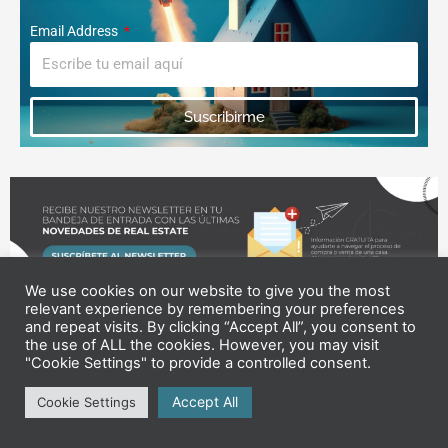
Email Address
Suscribirme
We use cookies on our website to give you the most
relevant experience by remembering your preferences
and repeat visits. By clicking “Accept All”, you consent to
the use of ALL the cookies. However, you may visit
¡Comparte en Redes Sociales!
"Cookie Settings" to provide a controlled consent.
Accept All
Facebook
WhatsApp
Cookie Settings